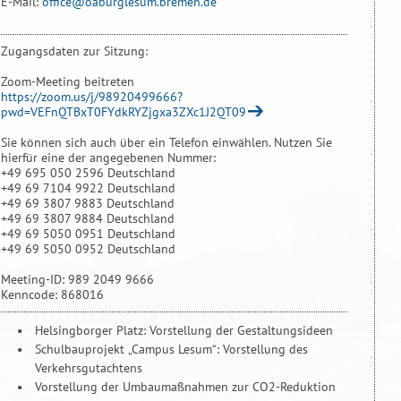
E-Mail:
office@oaburglesum.bremen.de
Zugangsdaten zur Sitzung:
Zoom-Meeting beitreten
https://zoom.us/j/98920499666?
pwd=VEFnQTBxT0FYdkRYZjgxa3ZXc1J2QT09
Sie können sich auch über ein Telefon einwählen. Nutzen Sie
hierfür eine der angegebenen Nummer:
+49 695 050 2596 Deutschland
+49 69 7104 9922 Deutschland
+49 69 3807 9883 Deutschland
+49 69 3807 9884 Deutschland
+49 69 5050 0951 Deutschland
+49 69 5050 0952 Deutschland
Meeting-ID: 989 2049 9666
Kenncode: 868016
Helsingborger Platz: Vorstellung der Gestaltungsideen
Schulbauprojekt „Campus Lesum“: Vorstellung des
Verkehrsgutachtens
Vorstellung der Umbaumaßnahmen zur CO2-Reduktion