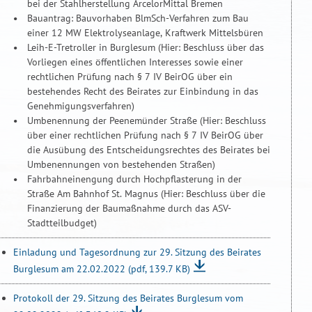
bei der Stahlherstellung ArcelorMittal Bremen
Bauantrag: Bauvorhaben BlmSch-Verfahren zum Bau
einer 12 MW Elektrolyseanlage, Kraftwerk Mittelsbüren
Leih-E-Tretroller in Burglesum (Hier: Beschluss über das
Vorliegen eines öffentlichen Interesses sowie einer
rechtlichen Prüfung nach § 7 IV BeirOG über ein
bestehendes Recht des Beirates zur Einbindung in das
Genehmigungsverfahren)
Umbenennung der Peenemünder Straße (Hier: Beschluss
über einer rechtlichen Prüfung nach § 7 IV BeirOG über
die Ausübung des Entscheidungsrechtes des Beirates bei
Umbenennungen von bestehenden Straßen)
Fahrbahneinengung durch Hochpflasterung in der
Straße Am Bahnhof St. Magnus (Hier: Beschluss über die
Finanzierung der Baumaßnahme durch das ASV-
Stadtteilbudget)
Einladung und Tagesordnung zur 29. Sitzung des Beirates
Burglesum am 22.02.2022
(pdf, 139.7 KB)
Protokoll der 29. Sitzung des Beirates Burglesum vom