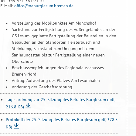
Tel.: +49 421 361-7110
E-Mail:
office@oaburglesum.bremen.de
Vorstellung des Mobilpunktes Am Mönchshof
Sachstand zur Fertigstellung des Außengeländes an der
GS Lesum, geplante Fertigstellung der Baustellen in den
Gebäuden an den Standorten Heisterbusch und
Steinkamp, Sachstand zum Umgang mit dem
Sanierungsstau bis zur Fertigstellung einer neuen
Oberschule
Beschlussempfehlungen des Regionalausschusses
Bremen-Nord
Antrag: Aufwertung des Platzes Am Lesumhafen
Änderung der Geschäftsordnung
Tagesordnung zur 25. Sitzung des Beirates Burglesum
(pdf,
216.8 KB)
Protokoll der 25. Sitzung des Beirates Burglesum
(pdf, 378.5
KB)